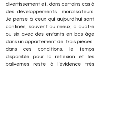
divertissement et, dans certains cas à 
des développements  moralisateurs. 
Je pense à ceux qui aujourd’hui sont 
confinés, souvent au mieux, à quatre 
ou six avec des enfants en bas âge 
dans un appartement de  trois pièces : 
dans ces conditions, le temps 
disponible pour la réflexion et les 
balivernes reste à l’évidence très 
limité. La vie alors est certainement 
insupportable et on comprend 
aisément le souhait ardent – voire la 
révolte - pour sortir d’une telle 
angoisse. La situation de survie n’est 
assurément pas propice à la réflexion 
philosophique, d’autant plus que déjà 
en « temps de paix » une majorité est 
plus attirée par les séries américaines, 
la télévision, les tablettes et autres 