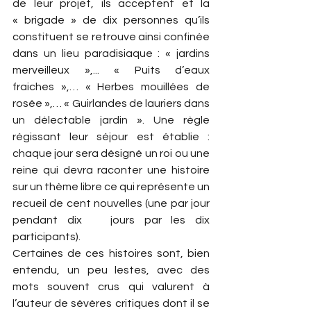
de leur projet, ils acceptent et la 
« brigade » de dix personnes qu’ils 
constituent se retrouve ainsi confinée 
dans un lieu paradisiaque : « jardins 
merveilleux »,... « Puits d’eaux 
fraiches »,… « Herbes mouillées de 
rosée »,… « Guirlandes de lauriers dans 
un délectable jardin ». Une règle 
régissant leur séjour est établie : 
chaque jour sera désigné un roi ou une 
reine qui devra raconter une histoire 
sur un thème libre ce qui représente un 
recueil de cent nouvelles (une par jour 
pendant dix   jours par les dix 
participants).
Certaines de ces histoires sont, bien 
entendu, un peu lestes, avec des 
mots souvent crus qui valurent à 
l’auteur de sévères critiques dont il se 