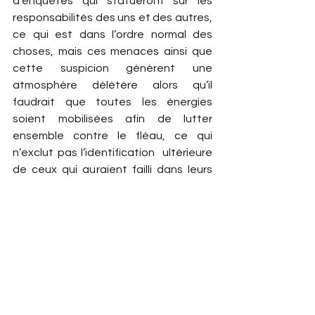
d’enquêtes qui statueront sur les 
responsabilités des uns et des autres, 
ce qui est dans l’ordre normal des 
choses, mais ces menaces ainsi que 
cette suspicion génèrent une 
atmosphère délétère alors qu’il 
faudrait que toutes les énergies 
soient mobilisées afin de lutter 
ensemble contre le fléau, ce qui 
n’exclut pas l’identification  ultérieure 
de ceux qui auraient failli dans leurs 
fonctions de responsable.
Autre fait, qui, bien qu’isolé mais 
répétitif, montre bien que les vieux 
démons finissent par refaire surface 
en révélant des aspects funestes de 
la nature profonde de certain individus 
qui s’inscrivent dans le droit fil des 
turpitudes de la nation : il s’agit des 