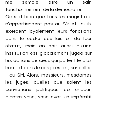
me semble être un sain 
fonctionnement de la démocratie.
On sait bien que tous les magistrats 
n’appartiennent pas au SM et  qu’ils 
exercent loyalement leurs fonctions 
dans le cadre des lois et de leur 
statut, mais on sait aussi qu’une 
institution est globalement jugée sur 
les actions de ceux qui parlent le plus 
haut et dans le cas présent, sur celles 
  du SM. Alors, messieurs, mesdames 
les juges, quelles que soient les 
convictions politiques de chacun 
d’entre vous, vous avez un impératif 
devoir de réserve
[2]
, comme c’est le 
cas pour les militaires qui eux, ne sont 
pas syndiqués ; restez dans les limites 
de vos prérogatives, ne vous mêlez 
pas d’influencer la vie politique du 